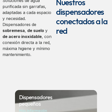
Nuestros
Soluciones de agua
purificada sin garrafas,
dispensadores
adaptadas a cada espacio
y necesidad.
conectados a la
Dispensadores de
red
sobremesa
,
de suelo
y
de acero inoxidable
, con
conexión directa a la red,
máxima higiene y mínimo
mantenimiento.
Dispensadores
pequeños
Más Información